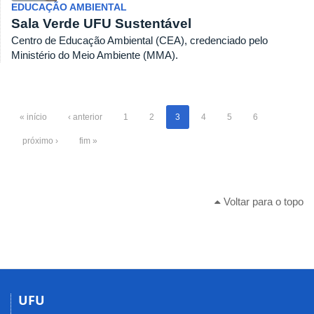
EDUCAÇÃO AMBIENTAL
Sala Verde UFU Sustentável
Centro de Educação Ambiental (CEA), credenciado pelo
Ministério do Meio Ambiente (MMA).
« início
‹ anterior
1
2
3
4
5
6
próximo ›
fim »
Voltar para o topo
UFU