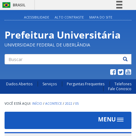
BRASIL
Simplifique!
ACESSIBILIDADE
ALTO CONTRASTE
MAPA DO SITE
Comunica BR
Prefeitura Universitária
Participe
Acesso à informação
UNIVERSIDADE FEDERAL DE UBERLÂNDIA
Legislação
Canais
Buscar
Dados Abertos
Serviços
Perguntas Frequentes
Telefones
Fale Conosco
INÍCIO
/
ACONTECE
/
2022
/
05
MENU
Toggle
navigat