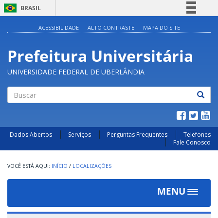
BRASIL
Simplifique!
ACESSIBILIDADE
ALTO CONTRASTE
MAPA DO SITE
Comunica BR
Prefeitura Universitária
Participe
Acesso à informação
UNIVERSIDADE FEDERAL DE UBERLÂNDIA
Legislação
Canais
Buscar
Dados Abertos
Serviços
Perguntas Frequentes
Telefones
Fale Conosco
INÍCIO
/
LOCALIZAÇÕES
MENU
Toggle
navigat