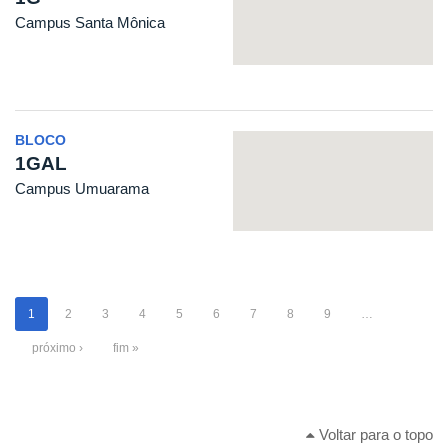
Campus Santa Mônica
BLOCO
1GAL
Campus Umuarama
1
2
3
4
5
6
7
8
9
…
próximo ›
fim »
Voltar para o topo