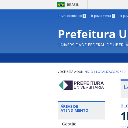
BRASIL
Ir para o conteúdo
1
Ir para o menu
2
Ir pa
Prefeitura U
UNIVERSIDADE FEDERAL DE UBERL
INÍCIO
/
LOCALIZACOES
/
1D
L
ÁREAS DE
BL
ATENDIMENTO
1
Gestão
por