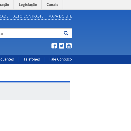
mação
Legislação
Canais
IDADE
ALTO CONTRASTE
MAPA DO SITE
ar
equentes
Telefones
Fale Conosco