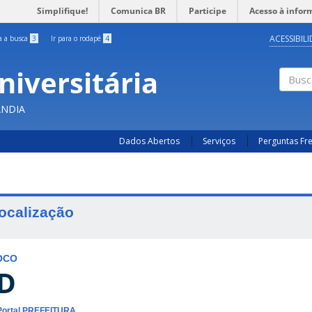
Simplifique!
Comunica BR
Participe
Acesso à infor
ACESSIBIL
ra a busca
3
Ir para o rodapé
4
niversitária
Busc
ÂNDIA
Dados Abertos
Serviços
Perguntas Fr
ocalização
OCO
D
Portal PREFEITURA