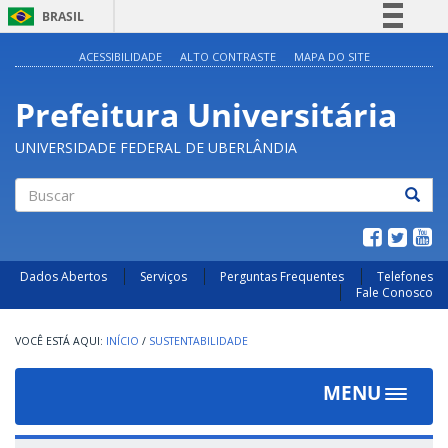
BRASIL
Simplifique!
ACESSIBILIDADE
ALTO CONTRASTE
MAPA DO SITE
Comunica BR
Prefeitura Universitária
Participe
Acesso à informação
UNIVERSIDADE FEDERAL DE UBERLÂNDIA
Legislação
Canais
Buscar
Dados Abertos
Serviços
Perguntas Frequentes
Telefones
Fale Conosco
INÍCIO
/
SUSTENTABILIDADE
MENU
Toggle
navigat