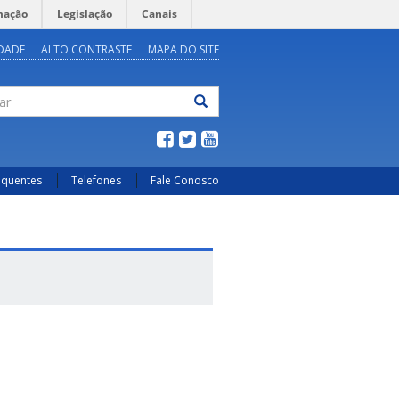
mação
Legislação
Canais
IDADE
ALTO CONTRASTE
MAPA DO SITE
ar
equentes
Telefones
Fale Conosco