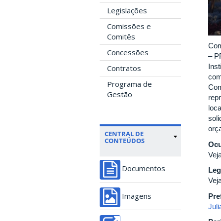
Legislações
Comissões e
Comitês
Com
Concessões
– P
Ins
Contratos
com
Programa de
Com
Gestão
repr
loc
soli
orç
CENTRAL DE
CONTEÚDOS
Ocu
Vej
Documentos
Leg
Vej
Pre
Imagens
Jul