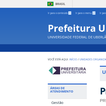
BRASIL
Ir para o conteúdo
1
Ir para o menu
2
Ir pa
Prefeitura U
UNIVERSIDADE FEDERAL DE UBERL
INÍCIO
/
UNIDADES ORGANIZA
U
P
ÁREAS DE
ATENDIMENTO
PR
Gestão