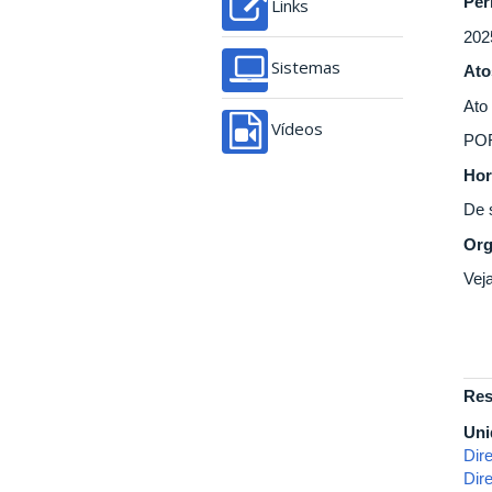
Per
Links
202
Sistemas
Ato
Ato
Vídeos
PO
Hor
De 
Org
Vej
Res
Uni
Dire
Dire