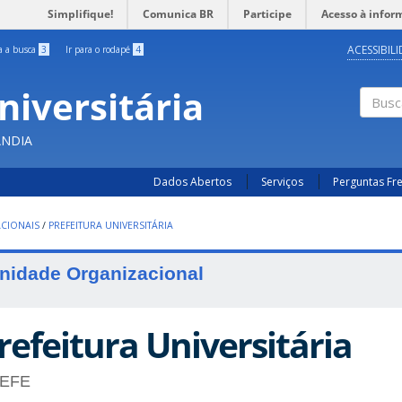
Simplifique!
Comunica BR
Participe
Acesso à infor
ACESSIBIL
ra a busca
3
Ir para o rodapé
4
niversitária
Busc
ÂNDIA
Dados Abertos
Serviços
Perguntas Fr
CIONAIS
/
PREFEITURA UNIVERSITÁRIA
nidade Organizacional
refeitura Universitária
EFE