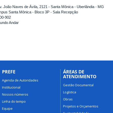
v. João Naves de Ávila, 2121 - Santa Mônica - Uberlândia - MG
pus Santa Mônica - Bloco 3P - Sala Recepção
00-902
undo Andar
PREFE
ÁREAS DE
ATENDIMENTO
Agenda de Autoridades
Gestão Documental
Institucional
Logística
Nossos números
Obras
Linha do tempo
Projetos e Orçamentos
Equipe