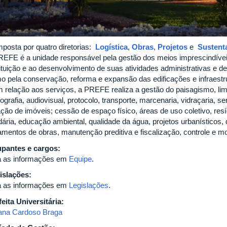
posta por quatro diretorias:
Logística
,
Obras
,
Projetos
e
Sustent
REFE é a unidade responsável pela gestão dos meios imprescindíve
tituição e ao desenvolvimento de suas atividades administrativas e 
o pela conservação, reforma e expansão das edificações e infraestr
 relação aos serviços, a PREFE realiza a gestão do paisagismo, limpe
ografia, audiovisual, protocolo, transporte, marcenaria, vidraçaria, ser
ação de imóveis; cessão de espaço físico, áreas de uso coletivo, resí
dária, educação ambiental, qualidade da água, projetos urbanísticos, 
amentos de obras, manutenção preditiva e fiscalização, controle e m
pantes e cargos:
a as informações em
Equipe
.
islações:
a as informações em
Legislações
.
feita Universitária:
iana Cardoso Braga