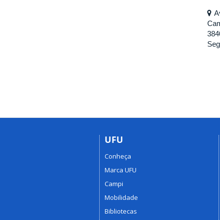
A
Cam
384
Seg
UFU
Conheça
Marca UFU
Campi
Mobilidade
Bibliotecas