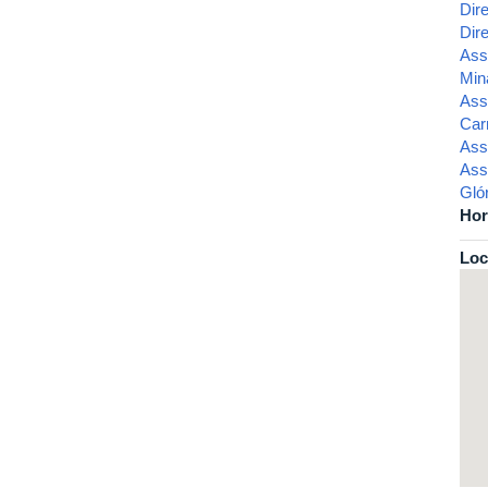
Dir
Dir
Asse
Min
Ass
Car
Asse
Ass
Glór
Hor
Loc