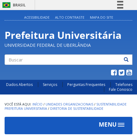
BRASIL
Simplifique!
ACESSIBILIDADE
ALTO CONTRASTE
MAPA DO SITE
Comunica BR
Prefeitura Universitária
Participe
Acesso à informação
UNIVERSIDADE FEDERAL DE UBERLÂNDIA
Legislação
Canais
Buscar
Dados Abertos
Serviços
Perguntas Frequentes
Telefones
Fale Conosco
INÍCIO
/
UNIDADES ORGANIZACIONAIS
/
SUSTENTABILIDADE
PREFEITURA UNIVERSITARIA
/
DIRETORIA DE SUSTENTABILIDADE
MENU
Toggle
navigat