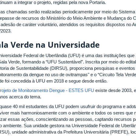
inuam a integrar o projeto, regidas pela nova Portaria.
as chamadas serão realizadas periodicamente por meio do Sistema 
repasse de recursos do Ministério do Meio Ambiente e Mudança do C
 adesão de caráter voluntário, atendidos os requisitos dispostos no
/2023.
ala Verde na Universidade
niversidade Federal de Uberlândia (UFU) é uma das instituições q
Sala Verde, formando a “UFU Sustentável”. Inscrita por meio do edit
etoria de Sustentabilidade (DIRSU), proporciona pesquisas e eventos
itoramento da dengue no uso de ovitrampas" e o “Circuito Tela Verde
de foi concedida à UFU em 2018 e segue desde então.
rojeto de Monitoramento Dengue - ESTES UFU
existe desde 2003, e
anos acerca do tema.
quase 40 mil estudantes da UFU podem usufruir do programa e adota
viver mais harmoniosamente com o ambiente e todos os seres que ne
lizar essas ações, conscientizando as pessoas, captando recursos pa
o ambiente. Sua unidade gestora na Universidade Federal de Uberlând
RSU), unidade administrativa da Prefeitura Universitária (PREFE), loc