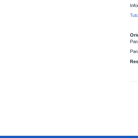
Inf
Tut
Ori
Par
Par
Res