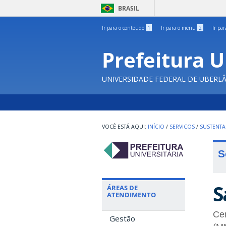
BRASIL
Ir para o conteúdo
1
Ir para o menu
2
Ir pa
Prefeitura U
UNIVERSIDADE FEDERAL DE UBERL
INÍCIO
/
SERVICOS
/
SUSTENTA
S
S
ÁREAS DE
ATENDIMENTO
Cen
Gestão