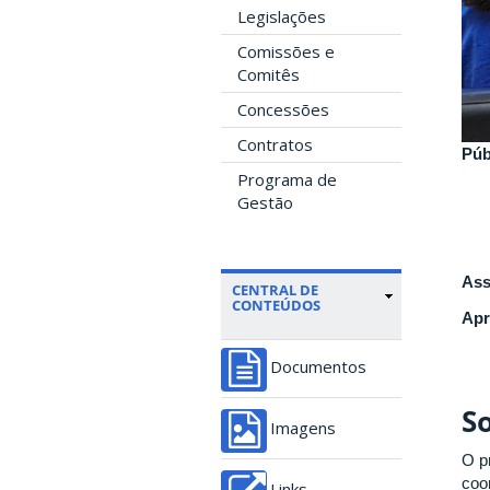
Legislações
Comissões e
Comitês
Concessões
Contratos
Púb
Programa de
Gestão
Ass
CENTRAL DE
CONTEÚDOS
Apr
Documentos
S
Imagens
O p
coo
Links