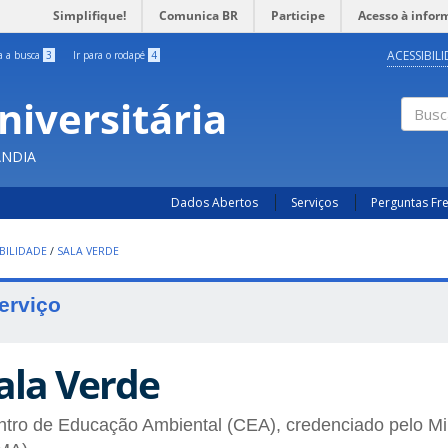
Simplifique!
Comunica BR
Participe
Acesso à infor
ACESSIBIL
ra a busca
3
Ir para o rodapé
4
niversitária
Busc
ÂNDIA
Dados Abertos
Serviços
Perguntas Fr
BILIDADE
/
SALA VERDE
erviço
ala Verde
tro de Educação Ambiental (CEA), credenciado pelo Mi