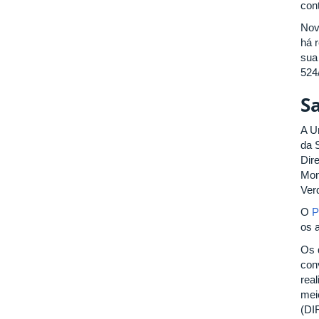
cont
Nov
há 
sua
524
S
A U
da 
Dir
Mon
Ver
O
P
os 
Os 
con
rea
mei
(DI