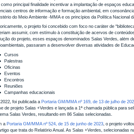
 como principal finalidade incentivar a implantação de espaços edu
enciais centros de informação e formação ambiental, em consonância c
istério do Meio Ambiente -MMA e os princípios da Política Nacional
toricamente, o projeto foi concebido com foco no caráter de “bibliot
eriam assumir, com estímulo à constituição de acervos de conteúdo
lução do projeto, esses espaços denominados Salas Verdes, além de 
ioambientais, passaram a desenvolver diversas atividades de Educa
Cursos
Palestras
Oficinas
Eventos
Encontros
Reuniões
Campanhas educacionais
2022, foi publicada a
Portaria GM/MMA nº 169, de 13 de julho de 20
e de projeto Salas +Verdes e lançada a 1ª chamada pública para se
tema Salas Verdes, resultando em 86 Salas selecionadas.
m a
Portaria GM/MMA nº 524, de 15 de junho de 2023
, o projeto volt
artigo que trata do Relatório Anual. As Salas +Verdes, selecionadas 