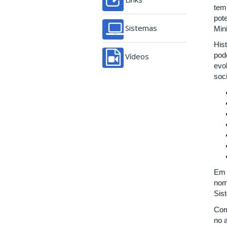
tem
pot
Min
Sistemas
His
pod
Vídeos
evo
soc
Em 
nom
Sis
Co
no 