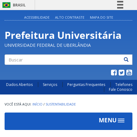
BRASIL
Simplifique!
ACESSIBILIDADE
ALTO CONTRASTE
MAPA DO SITE
Comunica BR
Prefeitura Universitária
Participe
Acesso à informação
UNIVERSIDADE FEDERAL DE UBERLÂNDIA
Legislação
Canais
Buscar
Dados Abertos
Serviços
Perguntas Frequentes
Telefones
Fale Conosco
INÍCIO
/
SUSTENTABILIDADE
MENU
Toggle
navigat