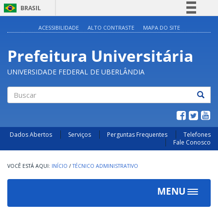
BRASIL
Simplifique!
ACESSIBILIDADE
ALTO CONTRASTE
MAPA DO SITE
Comunica BR
Prefeitura Universitária
Participe
Acesso à informação
UNIVERSIDADE FEDERAL DE UBERLÂNDIA
Legislação
Canais
Buscar
Dados Abertos
Serviços
Perguntas Frequentes
Telefones
Fale Conosco
INÍCIO
/
TÉCNICO ADMINISTRATIVO
MENU
Toggle
navigat