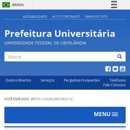
BRASIL
Simplifique!
ACESSIBILIDADE
ALTO CONTRASTE
MAPA DO SITE
Comunica BR
Prefeitura Universitária
Participe
Acesso à informação
UNIVERSIDADE FEDERAL DE UBERLÂNDIA
Legislação
Canais
Buscar
Dados Abertos
Serviços
Perguntas Frequentes
Telefones
Fale Conosco
INÍCIO
/
LOCALIZACOES
/
1C
MENU
Toggle
navigat