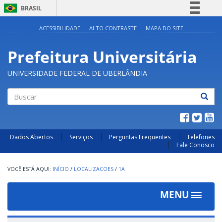
BRASIL
Simplifique!
ACESSIBILIDADE
ALTO CONTRASTE
MAPA DO SITE
Comunica BR
Prefeitura Universitária
Participe
Acesso à informação
UNIVERSIDADE FEDERAL DE UBERLÂNDIA
Legislação
Canais
Buscar
Dados Abertos
Serviços
Perguntas Frequentes
Telefones
Fale Conosco
INÍCIO
/
LOCALIZACOES
/
1A
MENU
Toggle
navigat