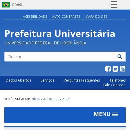
BRASIL
Simplifique!
ACESSIBILIDADE
ALTO CONTRASTE
MAPA DO SITE
Comunica BR
Prefeitura Universitária
Participe
Acesso à informação
UNIVERSIDADE FEDERAL DE UBERLÂNDIA
Legislação
Canais
Buscar
Dados Abertos
Serviços
Perguntas Frequentes
Telefones
Fale Conosco
INÍCIO
/
ACONTECE
/
2022
MENU
Toggle
navigat