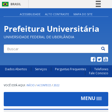
BRASIL
Simplifique!
ACESSIBILIDADE
ALTO CONTRASTE
MAPA DO SITE
Comunica BR
Prefeitura Universitária
Participe
Acesso à informação
UNIVERSIDADE FEDERAL DE UBERLÂNDIA
Legislação
Canais
Buscar
Dados Abertos
Serviços
Perguntas Frequentes
Telefones
Fale Conosco
INÍCIO
/
ACONTECE
/
2022
MENU
Toggle
navigat