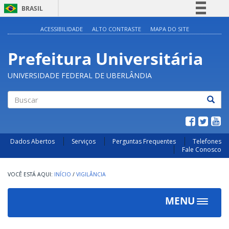
BRASIL
Simplifique!
ACESSIBILIDADE
ALTO CONTRASTE
MAPA DO SITE
Comunica BR
Prefeitura Universitária
Participe
Acesso à informação
UNIVERSIDADE FEDERAL DE UBERLÂNDIA
Legislação
Canais
Buscar
Dados Abertos
Serviços
Perguntas Frequentes
Telefones
Fale Conosco
INÍCIO
/
VIGILÂNCIA
MENU
Toggle
navigat