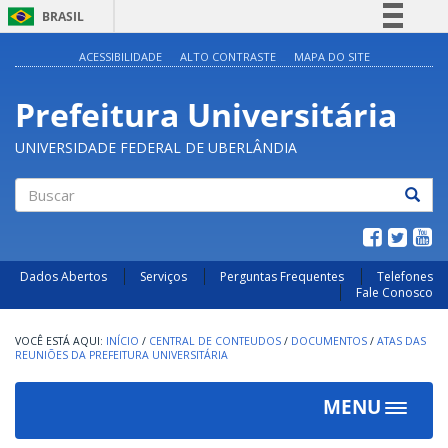
BRASIL
Simplifique!
ACESSIBILIDADE
ALTO CONTRASTE
MAPA DO SITE
Comunica BR
Prefeitura Universitária
Participe
Acesso à informação
UNIVERSIDADE FEDERAL DE UBERLÂNDIA
Legislação
Canais
Buscar
Dados Abertos
Serviços
Perguntas Frequentes
Telefones
Fale Conosco
INÍCIO
/
CENTRAL DE CONTEUDOS
/
DOCUMENTOS
/
ATAS DAS
REUNIÕES DA PREFEITURA UNIVERSITÁRIA
MENU
Toggle
navigat