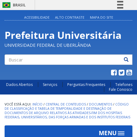
BRASIL
Simplifique!
ACESSIBILIDADE
ALTO CONTRASTE
MAPA DO SITE
Comunica BR
Prefeitura Universitária
Participe
Acesso à informação
UNIVERSIDADE FEDERAL DE UBERLÂNDIA
Legislação
Canais
Buscar
Dados Abertos
Serviços
Perguntas Frequentes
Telefones
Fale Conosco
INÍCIO
/
CENTRAL DE CONTEUDOS
/
DOCUMENTOS
/
CÓDIGO
DE CLASSIFICAÇÃO E TABELA DE TEMPORALIDADE E DESTINAÇÃO DE
DOCUMENTOS DE ARQUIVO RELATIVOS ÀS ATIVIDADES-FIM DOS HOSPITAIS
FEDERAIS, UNIVERSITÁRIOS, DAS FORÇAS ARMADAS E DOS INSTITUTOS FEDERAIS
MENU
Toggle