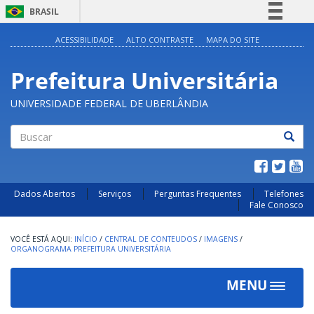
BRASIL
Simplifique!
ACESSIBILIDADE
ALTO CONTRASTE
MAPA DO SITE
Comunica BR
Prefeitura Universitária
Participe
Acesso à informação
UNIVERSIDADE FEDERAL DE UBERLÂNDIA
Legislação
Canais
Buscar
Dados Abertos
Serviços
Perguntas Frequentes
Telefones
Fale Conosco
INÍCIO
/
CENTRAL DE CONTEUDOS
/
IMAGENS
/
ORGANOGRAMA PREFEITURA UNIVERSITÁRIA
MENU
Toggle
navigat