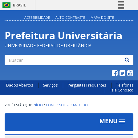
BRASIL
Simplifique!
ACESSIBILIDADE
ALTO CONTRASTE
MAPA DO SITE
Comunica BR
Prefeitura Universitária
Participe
Acesso à informação
UNIVERSIDADE FEDERAL DE UBERLÂNDIA
Legislação
Canais
Buscar
Dados Abertos
Serviços
Perguntas Frequentes
Telefones
Fale Conosco
INÍCIO
/
CONCESSOES
/
CANTO DO E
MENU
Toggle
navigat