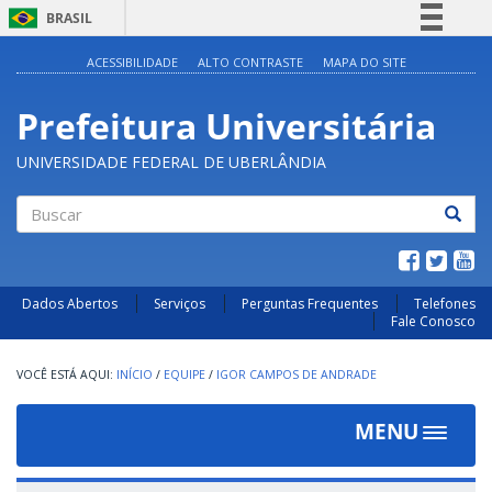
BRASIL
Simplifique!
ACESSIBILIDADE
ALTO CONTRASTE
MAPA DO SITE
Comunica BR
Prefeitura Universitária
Participe
Acesso à informação
UNIVERSIDADE FEDERAL DE UBERLÂNDIA
Legislação
Canais
Buscar
Dados Abertos
Serviços
Perguntas Frequentes
Telefones
Fale Conosco
INÍCIO
/
EQUIPE
/
IGOR CAMPOS DE ANDRADE
MENU
Toggle
navigat