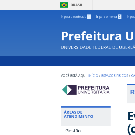
BRASIL
Ir para o conteúdo
1
Ir para o menu
2
Ir pa
Prefeitura U
UNIVERSIDADE FEDERAL DE UBERL
INÍCIO
/
ESPACOS FISICOS
/
C
R
E
ÁREAS DE
ATENDIMENTO
(
Gestão