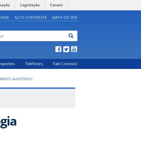
mação
Legislação
Canais
IDADE
ALTO CONTRASTE
MAPA DO SITE
ar
equentes
Telefones
Fale Conosco
MENTO AUDITÓRIO)
gia