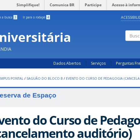
Simplifique!
Comunica BR
Participe
Acesso à infor
ACESSIBIL
ra a busca
3
Ir para o rodapé
4
niversitária
Busc
ÂNDIA
Dados Abertos
Serviços
Perguntas Fr
AMPUS PONTAL
/
SAGUÃO DO BLOCO B
/
EVENTO DO CURSO DE PEDAGOGIA (CANCELA
eserva de Espaço
vento do Curso de Pedago
cancelamento auditório)