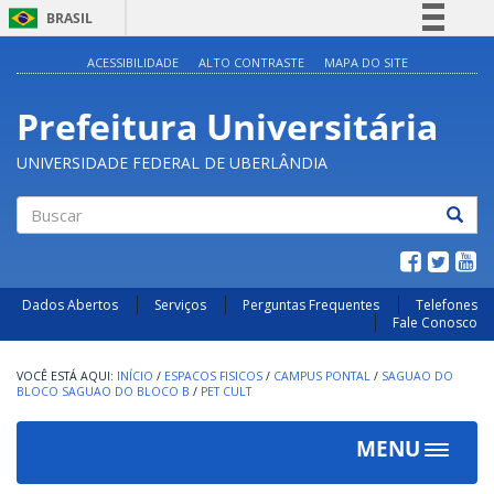
BRASIL
Simplifique!
ACESSIBILIDADE
ALTO CONTRASTE
MAPA DO SITE
Comunica BR
Prefeitura Universitária
Participe
Acesso à informação
UNIVERSIDADE FEDERAL DE UBERLÂNDIA
Legislação
Canais
Buscar
Dados Abertos
Serviços
Perguntas Frequentes
Telefones
Fale Conosco
INÍCIO
/
ESPACOS FISICOS
/
CAMPUS PONTAL
/
SAGUAO DO
BLOCO SAGUAO DO BLOCO B
/
PET CULT
MENU
Toggle
navigat