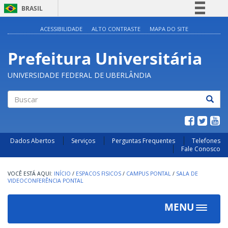
BRASIL
Simplifique!
ACESSIBILIDADE
ALTO CONTRASTE
MAPA DO SITE
Comunica BR
Prefeitura Universitária
Participe
Acesso à informação
UNIVERSIDADE FEDERAL DE UBERLÂNDIA
Legislação
Canais
Buscar
Dados Abertos
Serviços
Perguntas Frequentes
Telefones
Fale Conosco
INÍCIO
/
ESPACOS FISICOS
/
CAMPUS PONTAL
/
SALA DE
VIDEOCONFERÊNCIA PONTAL
MENU
Toggle
navigat