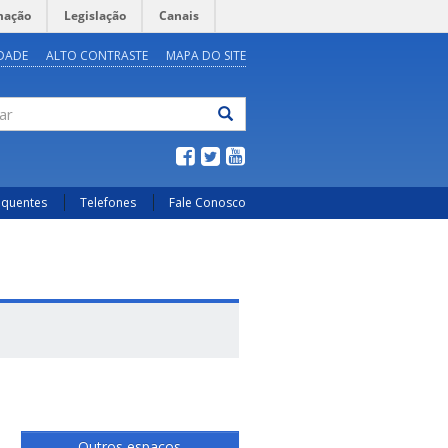
mação
Legislação
Canais
IDADE
ALTO CONTRASTE
MAPA DO SITE
ar
equentes
Telefones
Fale Conosco
Outros espaços