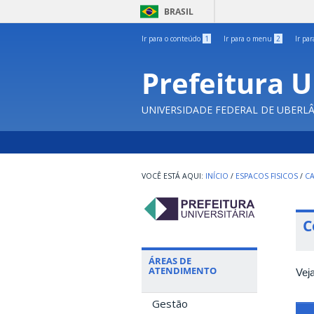
BRASIL
Ir para o conteúdo
1
Ir para o menu
2
Ir pa
Prefeitura U
UNIVERSIDADE FEDERAL DE UBERL
INÍCIO
/
ESPACOS FISICOS
/
C
C
ÁREAS DE
ATENDIMENTO
Vej
Gestão