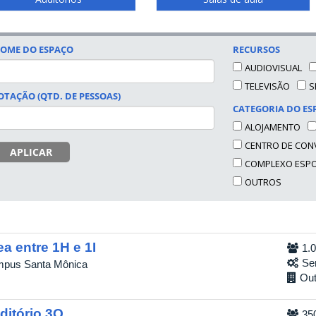
OME DO ESPAÇO
RECURSOS
AUDIOVISUAL
TELEVISÃO
S
OTAÇÃO (QTD. DE PESSOAS)
CATEGORIA DO ES
ALOJAMENTO
CENTRO DE CON
APLICAR
COMPLEXO ESP
OUTROS
ea entre 1H e 1I
1.
Se
pus Santa Mônica
Out
ditório 3Q
35