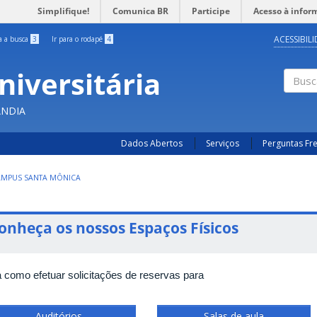
Simplifique!
Comunica BR
Participe
Acesso à infor
ACESSIBIL
ra a busca
3
Ir para o rodapé
4
niversitária
Busc
ÂNDIA
Dados Abertos
Serviços
Perguntas Fr
AMPUS SANTA MÔNICA
onheça os nossos Espaços Físicos
a como efetuar solicitações de reservas para
Auditórios
Salas de aula