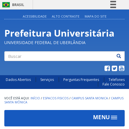
BRASIL
Simplifique!
ACESSIBILIDADE
ALTO CONTRASTE
MAPA DO SITE
Comunica BR
Prefeitura Universitária
Participe
Acesso à informação
UNIVERSIDADE FEDERAL DE UBERLÂNDIA
Legislação
Canais
Buscar
Dados Abertos
Serviços
Perguntas Frequentes
Telefones
Fale Conosco
INÍCIO
/
ESPACOS FISICOS
/
CAMPUS SANTA MONICA
/
CAMPUS
SANTA MÔNICA
MENU
Toggle
navigat