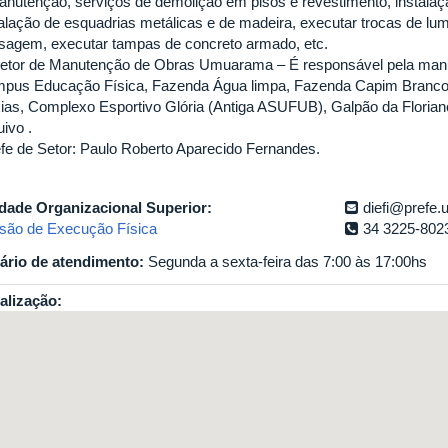
anutenção, serviços de demolição em pisos e revestimento, instalaç
talação de esquadrias metálicas e de madeira, executar trocas de lum
sagem, executar tampas de concreto armado, etc.
etor de Manutenção de Obras Umuarama – É responsável pela m
pus Educação Física, Fazenda Água limpa, Fazenda Capim Branco
ias, Complexo Esportivo Glória (Antiga ASUFUB), Galpão da Floriano
ivo .
fe de Setor: Paulo Roberto Aparecido Fernandes.
dade Organizacional Superior:
diefi@prefe.u
isão de Execução Física
34 3225-802
ário de atendimento:
Segunda a sexta-feira das 7:00 às 17:00hs
alização: