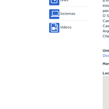
à m
ins
pas
Sistemas
O S
Cam
Cax
Vídeos
Arqu
Che
Uni
Div
Hor
Loc