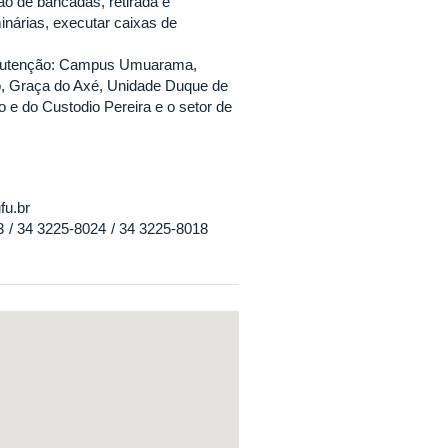
ão de bancadas, retirada e
inárias, executar caixas de
anutenção: Campus Umuarama,
, Graça do Axé, Unidade Duque de
 e do Custodio Pereira e o setor de
fu.br
3
34 3225-8024
34 3225-8018