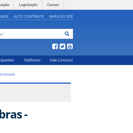
mação
Legislação
Canais
IDADE
ALTO CONTRASTE
MAPA DO SITE
ar
equentes
Telefones
Fale Conosco
UMUARAMA
ras -