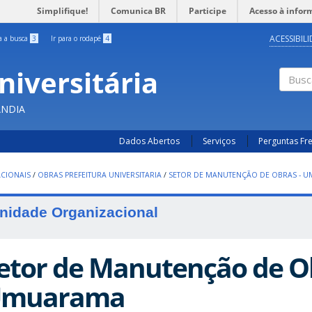
Simplifique!
Comunica BR
Participe
Acesso à infor
ACESSIBIL
ra a busca
3
Ir para o rodapé
4
niversitária
Busc
ÂNDIA
Dados Abertos
Serviços
Perguntas Fr
CIONAIS
/
OBRAS PREFEITURA UNIVERSITARIA
/
SETOR DE MANUTENÇÃO DE OBRAS - 
nidade Organizacional
etor de Manutenção de Ob
muarama