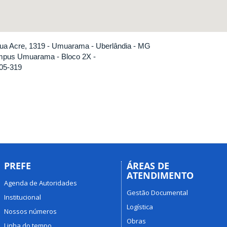
ua Acre, 1319 - Umuarama - Uberlândia - MG
pus Umuarama - Bloco 2X -
05-319
PREFE
ÁREAS DE
ATENDIMENTO
Agenda de Autoridades
Gestão Documental
Institucional
Logística
Nossos números
Obras
Linha do tempo