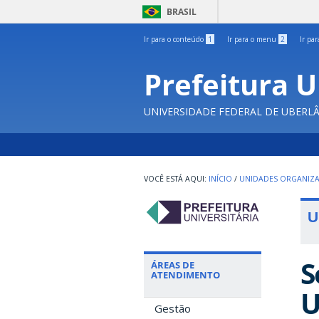
BRASIL
Ir para o conteúdo
1
Ir para o menu
2
Ir pa
Prefeitura U
UNIVERSIDADE FEDERAL DE UBERL
INÍCIO
/
UNIDADES ORGANIZA
U
S
ÁREAS DE
ATENDIMENTO
U
Gestão