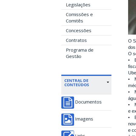
Legislações
Comissões e
Comitês
Concessões
Contratos
O S
dos
Programa de
O s
Gestão
• E
fis
Ube
• M
CENTRAL DE
CONTEÚDOS
méd
• M
água
Documentos
• M
e ex
• E
Imagens
novo
e c
Links