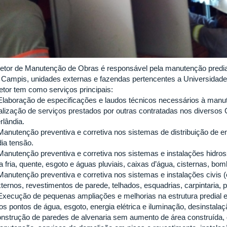
etor de Manutenção de Obras é responsável pela manutenção predial 
 Campis, unidades externas e fazendas pertencentes a Universidad
etor tem como serviços principais:
laboração de especificações e laudos técnicos necessários à manut
calização de serviços prestados por outras contratadas nos diverso
rlândia.
anutenção preventiva e corretiva nos sistemas de distribuição de en
ia tensão.
anutenção preventiva e corretiva nos sistemas e instalações hidros
 fria, quente, esgoto e águas pluviais, caixas d’água, cisternas, bom
anutenção preventiva e corretiva nos sistemas e instalações civis (es
ternos, revestimentos de parede, telhados, esquadrias, carpintaria, pi
xecução de pequenas ampliações e melhorias na estrutura predial ex
s pontos de água, esgoto, energia elétrica e iluminação, desinstalaç
onstrução de paredes de alvenaria sem aumento de área construída, 