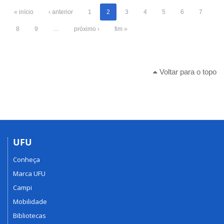
« início
‹ anterior
1
2
3
4
5
6
7
8
9
…
próximo ›
fim »
Voltar para o topo
UFU
Conheça
Marca UFU
Campi
Mobilidade
Bibliotecas