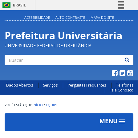
BRASIL
Simplifique!
ACESSIBILIDADE
ALTO CONTRASTE
MAPA DO SITE
Comunica BR
Prefeitura Universitária
Participe
Acesso à informação
UNIVERSIDADE FEDERAL DE UBERLÂNDIA
Legislação
Canais
Buscar
Dados Abertos
Serviços
Perguntas Frequentes
Telefones
Fale Conosco
INÍCIO
/
EQUIPE
MENU
Toggle
navigat