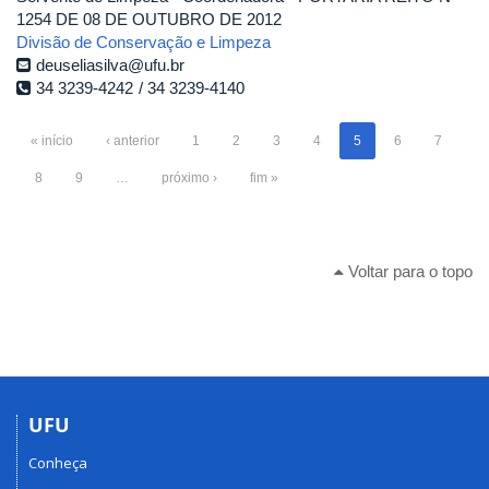
1254 DE 08 DE OUTUBRO DE 2012
Divisão de Conservação e Limpeza
deuseliasilva@ufu.br
34 3239-4242
34 3239-4140
« início
‹ anterior
1
2
3
4
5
6
7
8
9
…
próximo ›
fim »
Voltar para o topo
UFU
Conheça