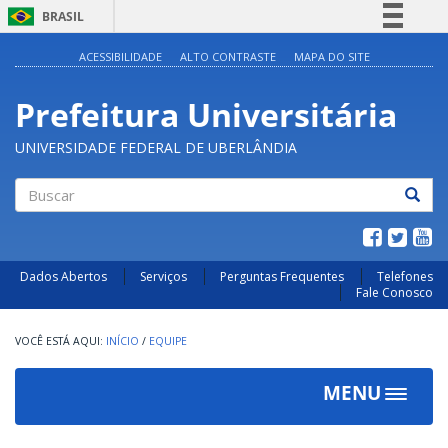
BRASIL
Simplifique!
ACESSIBILIDADE
ALTO CONTRASTE
MAPA DO SITE
Comunica BR
Prefeitura Universitária
Participe
Acesso à informação
UNIVERSIDADE FEDERAL DE UBERLÂNDIA
Legislação
Canais
Buscar
Dados Abertos
Serviços
Perguntas Frequentes
Telefones
Fale Conosco
INÍCIO
/
EQUIPE
MENU
Toggle
navigat