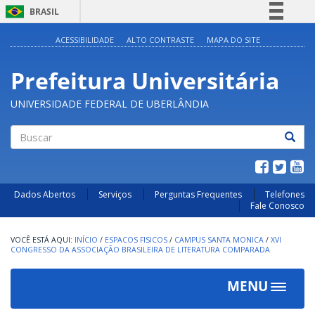
BRASIL
Simplifique!
ACESSIBILIDADE
ALTO CONTRASTE
MAPA DO SITE
Comunica BR
Prefeitura Universitária
Participe
Acesso à informação
UNIVERSIDADE FEDERAL DE UBERLÂNDIA
Legislação
Canais
Buscar
Dados Abertos
Serviços
Perguntas Frequentes
Telefones
Fale Conosco
INÍCIO
/
ESPACOS FISICOS
/
CAMPUS SANTA MONICA
/
XVI
CONGRESSO DA ASSOCIAÇÃO BRASILEIRA DE LITERATURA COMPARADA
MENU
Toggle
navigat