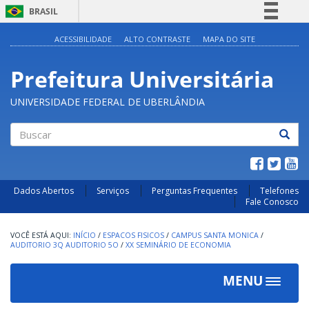
BRASIL
Simplifique!
ACESSIBILIDADE
ALTO CONTRASTE
MAPA DO SITE
Comunica BR
Prefeitura Universitária
Participe
Acesso à informação
UNIVERSIDADE FEDERAL DE UBERLÂNDIA
Legislação
Canais
Buscar
Dados Abertos
Serviços
Perguntas Frequentes
Telefones
Fale Conosco
INÍCIO
/
ESPACOS FISICOS
/
CAMPUS SANTA MONICA
/
AUDITORIO 3Q AUDITORIO 5O
/
XX SEMINÁRIO DE ECONOMIA
MENU
Toggle
navigat