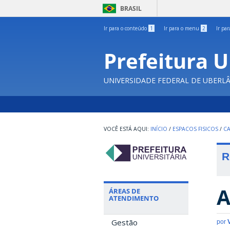
BRASIL
Ir para o conteúdo
1
Ir para o menu
2
Ir pa
Prefeitura U
UNIVERSIDADE FEDERAL DE UBERL
INÍCIO
/
ESPACOS FISICOS
/
C
R
A
ÁREAS DE
ATENDIMENTO
Gestão
por