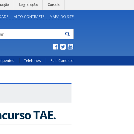
mação
Legislação
Canais
IDADE
ALTO CONTRASTE
MAPA DO SITE
ar
equentes
Telefones
Fale Conosco
ncurso TAE.