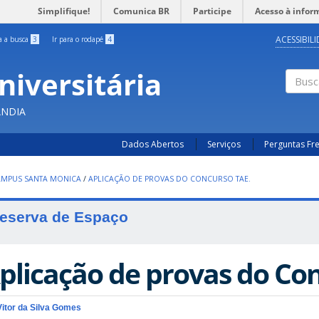
Simplifique!
Comunica BR
Participe
Acesso à infor
ACESSIBIL
ra a busca
3
Ir para o rodapé
4
niversitária
Busc
ÂNDIA
Dados Abertos
Serviços
Perguntas Fr
AMPUS SANTA MONICA
/
APLICAÇÃO DE PROVAS DO CONCURSO TAE.
eserva de Espaço
plicação de provas do Co
Vitor da Silva Gomes