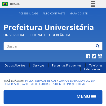
BRASIL
Simplifique!
ACESSIBILIDADE
ALTO CONTRASTE
MAPA DO SITE
Comunica BR
Prefeitura Universitária
Participe
Acesso à informação
UNIVERSIDADE FEDERAL DE UBERLÂNDIA
Legislação
Canais
Buscar
Dados Abertos
Serviços
Perguntas Frequentes
Telefones
Fale Conosco
INÍCIO
/
ESPACOS FISICOS
/
CAMPUS SANTA MONICA
/
35º
CONGRESSO BRASILEIRO DE ESTUDANTES DE MEDICINA (COBREM)
MENU
Toggle
navigat