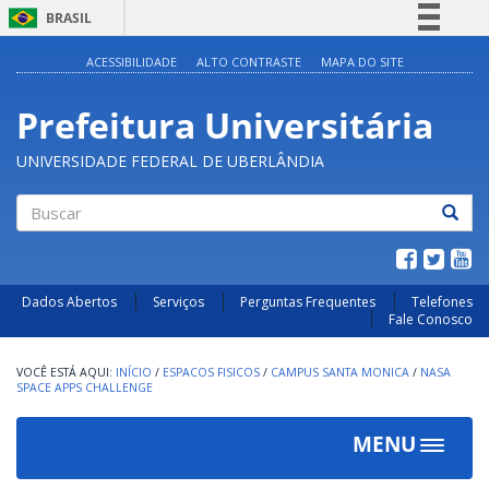
BRASIL
Simplifique!
ACESSIBILIDADE
ALTO CONTRASTE
MAPA DO SITE
Comunica BR
Prefeitura Universitária
Participe
Acesso à informação
UNIVERSIDADE FEDERAL DE UBERLÂNDIA
Legislação
Canais
Buscar
Dados Abertos
Serviços
Perguntas Frequentes
Telefones
Fale Conosco
INÍCIO
/
ESPACOS FISICOS
/
CAMPUS SANTA MONICA
/
NASA
SPACE APPS CHALLENGE
MENU
Toggle
navigat