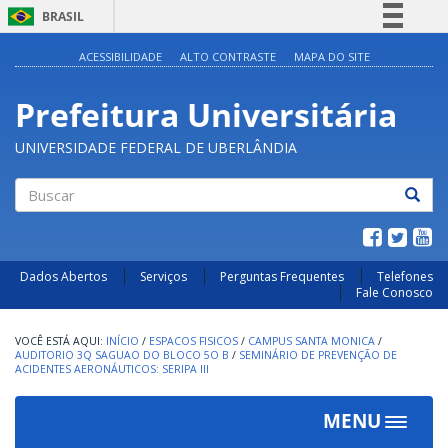
BRASIL
Simplifique!
ACESSIBILIDADE
ALTO CONTRASTE
MAPA DO SITE
Comunica BR
Prefeitura Universitária
Participe
Acesso à informação
UNIVERSIDADE FEDERAL DE UBERLÂNDIA
Legislação
Canais
Buscar
Dados Abertos
Serviços
Perguntas Frequentes
Telefones
Fale Conosco
INÍCIO
/
ESPACOS FISICOS
/
CAMPUS SANTA MONICA
/
AUDITORIO 3Q SAGUAO DO BLOCO 5O B
/
SEMINÁRIO DE PREVENÇÃO DE
ACIDENTES AERONÁUTICOS: SERIPA III
MENU
Toggle
navigat