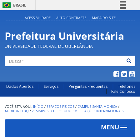
BRASIL
Simplifique!
ACESSIBILIDADE
ALTO CONTRASTE
MAPA DO SITE
Comunica BR
Prefeitura Universitária
Participe
Acesso à informação
UNIVERSIDADE FEDERAL DE UBERLÂNDIA
Legislação
Canais
Buscar
Dados Abertos
Serviços
Perguntas Frequentes
Telefones
Fale Conosco
INÍCIO
/
ESPACOS FISICOS
/
CAMPUS SANTA MONICA
/
AUDITÓRIO 3Q
/
2º SIMPÓSIO DE ESTUDO EM RELAÇÕES INTERNACIONAIS
MENU
Toggle
navigat