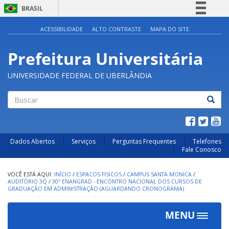
BRASIL
Simplifique!
ACESSIBILIDADE
ALTO CONTRASTE
MAPA DO SITE
Comunica BR
Prefeitura Universitária
Participe
Acesso à informação
UNIVERSIDADE FEDERAL DE UBERLÂNDIA
Legislação
Canais
Buscar
Dados Abertos
Serviços
Perguntas Frequentes
Telefones
Fale Conosco
INÍCIO
/
ESPACOS FISICOS
/
CAMPUS SANTA MONICA
/
AUDITÓRIO 3Q
/
30º ENANGRAD - ENCONTRO NACIONAL DOS CURSOS DE
GRADUAÇÃO EM ADMINISTRAÇÃO (AGUARDANDO CRONOGRAMA)
MENU
Toggle
navigat