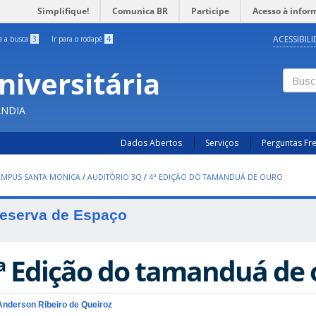
Simplifique!
Comunica BR
Participe
Acesso à infor
ACESSIBIL
ra a busca
3
Ir para o rodapé
4
niversitária
Busc
ÂNDIA
Dados Abertos
Serviços
Perguntas Fr
AMPUS SANTA MONICA
/
AUDITÓRIO 3Q
/
4ª EDIÇÃO DO TAMANDUÁ DE OURO
eserva de Espaço
ª Edição do tamanduá de 
Anderson Ribeiro de Queiroz