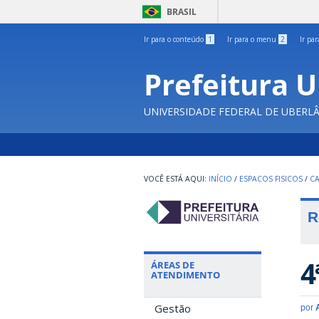
BRASIL
Ir para o conteúdo
1
Ir para o menu
2
Ir pa
Prefeitura U
UNIVERSIDADE FEDERAL DE UBERL
INÍCIO
/
ESPACOS FISICOS
/
C
R
4
ÁREAS DE
ATENDIMENTO
Gestão
por