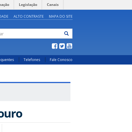
mação
Legislação
Canais
IDADE
ALTO CONTRASTE
MAPA DO SITE
ar
equentes
Telefones
Fale Conosco
ouro