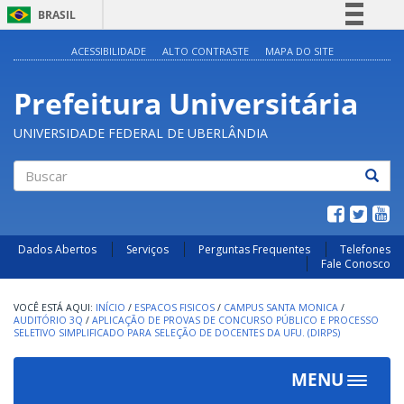
BRASIL
Simplifique!
ACESSIBILIDADE
ALTO CONTRASTE
MAPA DO SITE
Comunica BR
Prefeitura Universitária
Participe
Acesso à informação
UNIVERSIDADE FEDERAL DE UBERLÂNDIA
Legislação
Canais
Buscar
Dados Abertos
Serviços
Perguntas Frequentes
Telefones
Fale Conosco
INÍCIO
/
ESPACOS FISICOS
/
CAMPUS SANTA MONICA
/
AUDITÓRIO 3Q
/
APLICAÇÃO DE PROVAS DE CONCURSO PÚBLICO E PROCESSO
SELETIVO SIMPLIFICADO PARA SELEÇÃO DE DOCENTES DA UFU. (DIRPS)
MENU
Toggle
navigat