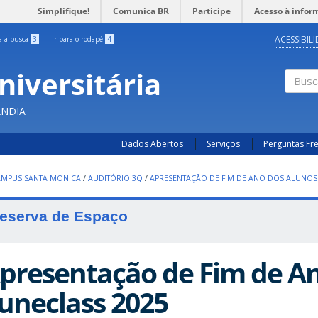
Simplifique!
Comunica BR
Participe
Acesso à infor
ACESSIBIL
ra a busca
3
Ir para o rodapé
4
niversitária
Busc
ÂNDIA
Dados Abertos
Serviços
Perguntas Fr
AMPUS SANTA MONICA
/
AUDITÓRIO 3Q
/
APRESENTAÇÃO DE FIM DE ANO DOS ALUNOS
eserva de Espaço
presentação de Fim de A
uneclass 2025