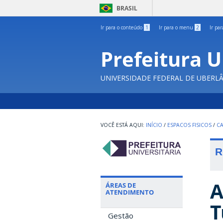
BRASIL
Ir para o conteúdo
1
Ir para o menu
2
Ir pa
Prefeitura U
UNIVERSIDADE FEDERAL DE UBERL
INÍCIO
/
ESPACOS FISICOS
/
C
R
A
ÁREAS DE
ATENDIMENTO
T
Gestão