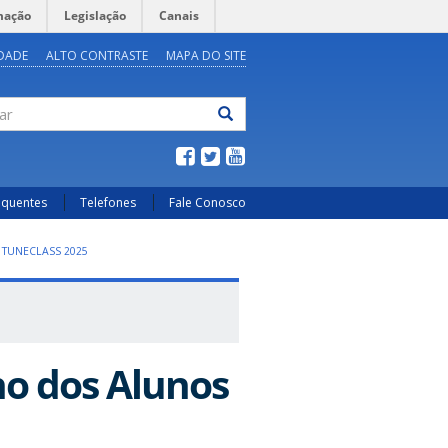
mação
Legislação
Canais
IDADE
ALTO CONTRASTE
MAPA DO SITE
ar
equentes
Telefones
Fale Conosco
 TUNECLASS 2025
no dos Alunos