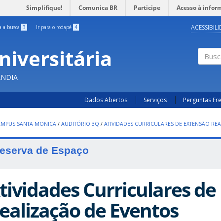
Simplifique!
Comunica BR
Participe
Acesso à infor
ACESSIBIL
ra a busca
3
Ir para o rodapé
4
niversitária
Busc
ÂNDIA
Dados Abertos
Serviços
Perguntas Fr
AMPUS SANTA MONICA
/
AUDITÓRIO 3Q
/
ATIVIDADES CURRICULARES DE EXTENSÃO RE
eserva de Espaço
tividades Curriculares de
ealização de Eventos