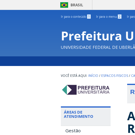
BRASIL
Ir para o conteúdo
1
Ir para o menu
2
Ir pa
Prefeitura U
UNIVERSIDADE FEDERAL DE UBERL
INÍCIO
/
ESPACOS FISICOS
/
C
R
A
ÁREAS DE
ATENDIMENTO
R
Gestão