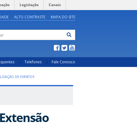
mação
Legislação
Canais
IDADE
ALTO CONTRASTE
MAPA DO SITE
ar
equentes
Telefones
Fale Conosco
ALIZAÇÃO DE EVENTOS
 Extensão