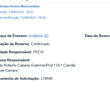
Renata Pereira Mascarenhas
icado: 14/08/2024 - 10:27
ma modificação: 21/08/2024 - 09:58
aço de Eventos:
Auditório 3Q
Data da Reser
uação da Reserva:
Confirmado
dade Responsável:
FECIV
soa Responsável:
lo Roberto Cabana Guterres/Prof.ª Dr.ª Camilla
uel Carrara
umento de Solicitação:
178546