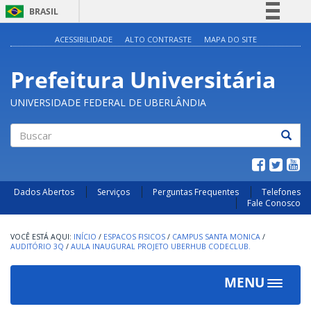
BRASIL
Simplifique!
ACESSIBILIDADE
ALTO CONTRASTE
MAPA DO SITE
Comunica BR
Prefeitura Universitária
Participe
Acesso à informação
UNIVERSIDADE FEDERAL DE UBERLÂNDIA
Legislação
Canais
Buscar
Dados Abertos
Serviços
Perguntas Frequentes
Telefones
Fale Conosco
INÍCIO
/
ESPACOS FISICOS
/
CAMPUS SANTA MONICA
/
AUDITÓRIO 3Q
/
AULA INAUGURAL PROJETO UBERHUB CODECLUB.
MENU
Toggle
navigat