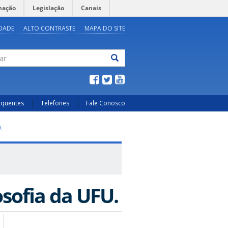
mação
Legislação
Canais
IDADE
ALTO CONTRASTE
MAPA DO SITE
ar
equentes
Telefones
Fale Conosco
.
osofia da UFU.