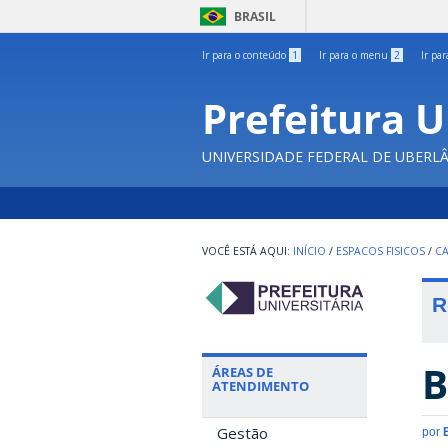
BRASIL
Ir para o conteúdo
1
Ir para o menu
2
Ir pa
Prefeitura U
UNIVERSIDADE FEDERAL DE UBERL
INÍCIO
/
ESPACOS FISICOS
/
C
R
B
ÁREAS DE
ATENDIMENTO
Gestão
por