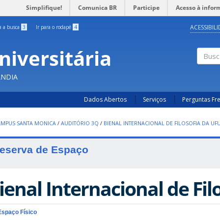
Simplifique!
Comunica BR
Participe
Acesso à infor
ACESSIBIL
ra a busca
3
Ir para o rodapé
4
niversitária
Busc
ÂNDIA
Dados Abertos
Serviços
Perguntas Fr
AMPUS SANTA MONICA
/
AUDITÓRIO 3Q
/
BIENAL INTERNACIONAL DE FILOSOFIA DA UFU
eserva de Espaço
ienal Internacional de Fil
Espaço Físico