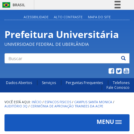
BRASIL
Simplifique!
ACESSIBILIDADE
ALTO CONTRASTE
MAPA DO SITE
Comunica BR
Prefeitura Universitária
Participe
Acesso à informação
UNIVERSIDADE FEDERAL DE UBERLÂNDIA
Legislação
Canais
Buscar
Dados Abertos
Serviços
Perguntas Frequentes
Telefones
Fale Conosco
INÍCIO
/
ESPACOS FISICOS
/
CAMPUS SANTA MONICA
/
AUDITÓRIO 3Q
/
CERIMÔNIA DE APROVAÇÃO TRAINEES DA ACPE
MENU
Toggle
navigat