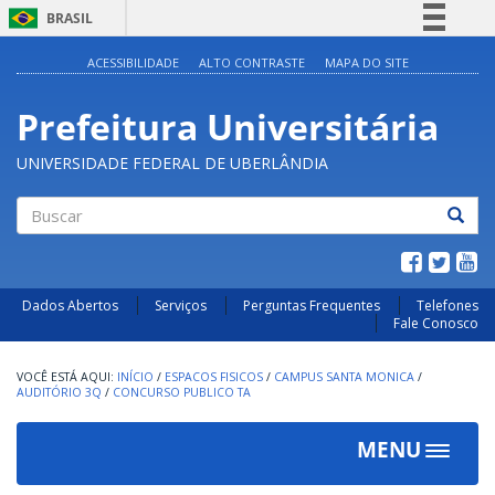
BRASIL
Simplifique!
ACESSIBILIDADE
ALTO CONTRASTE
MAPA DO SITE
Comunica BR
Prefeitura Universitária
Participe
Acesso à informação
UNIVERSIDADE FEDERAL DE UBERLÂNDIA
Legislação
Canais
Buscar
Dados Abertos
Serviços
Perguntas Frequentes
Telefones
Fale Conosco
INÍCIO
/
ESPACOS FISICOS
/
CAMPUS SANTA MONICA
/
AUDITÓRIO 3Q
/
CONCURSO PUBLICO TA
MENU
Toggle
navigat