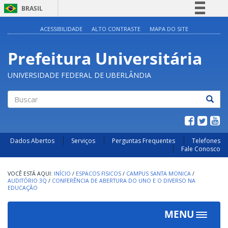
BRASIL
Simplifique!
ACESSIBILIDADE
ALTO CONTRASTE
MAPA DO SITE
Comunica BR
Prefeitura Universitária
Participe
Acesso à informação
UNIVERSIDADE FEDERAL DE UBERLÂNDIA
Legislação
Canais
Buscar
Dados Abertos
Serviços
Perguntas Frequentes
Telefones
Fale Conosco
INÍCIO
/
ESPACOS FISICOS
/
CAMPUS SANTA MONICA
/
AUDITÓRIO 3Q
/
CONFERÊNCIA DE ABERTURA DO UNO E O DIVERSO NA
EDUCAÇÃO
MENU
Toggle
navigat