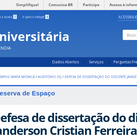
Simplifique!
Comunica BR
Participe
Acesso à infor
ACESSIBIL
ra a busca
3
Ir para o rodapé
4
niversitária
Busc
ÂNDIA
Dados Abertos
Serviços
Perguntas Fr
AMPUS SANTA MONICA
/
AUDITÓRIO 3Q
/
DEFESA DE DISSERTAÇÃO DO DISCENTE JANDE
eserva de Espaço
efesa de dissertação do d
anderson Cristian Ferreira