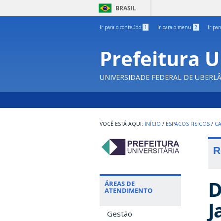
BRASIL
Ir para o conteúdo
1
Ir para o menu
2
Ir pa
Prefeitura U
UNIVERSIDADE FEDERAL DE UBERL
INÍCIO
/
ESPACOS FISICOS
/
C
R
D
ÁREAS DE
ATENDIMENTO
J
Gestão