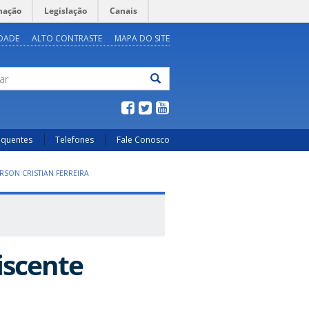
mação
Legislação
Canais
IDADE
ALTO CONTRASTE
MAPA DO SITE
ar
equentes
Telefones
Fale Conosco
RSON CRISTIAN FERREIRA
iscente