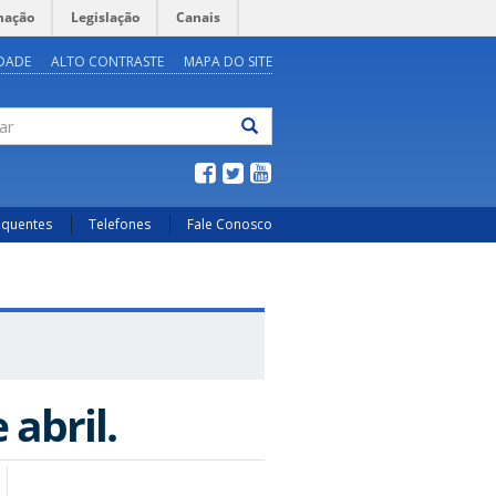
mação
Legislação
Canais
IDADE
ALTO CONTRASTE
MAPA DO SITE
ar
equentes
Telefones
Fale Conosco
abril.