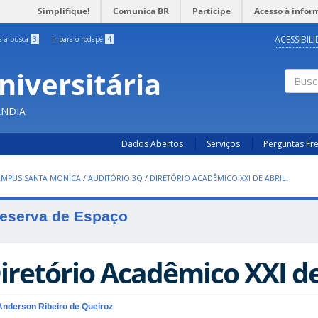
Simplifique!
Comunica BR
Participe
Acesso à infor
ACESSIBIL
ra a busca
3
Ir para o rodapé
4
niversitária
Busc
ÂNDIA
Dados Abertos
Serviços
Perguntas Fr
AMPUS SANTA MONICA
/
AUDITÓRIO 3Q
/
DIRETÓRIO ACADÊMICO XXI DE ABRIL.
eserva de Espaço
iretório Acadêmico XXI de 
Anderson Ribeiro de Queiroz