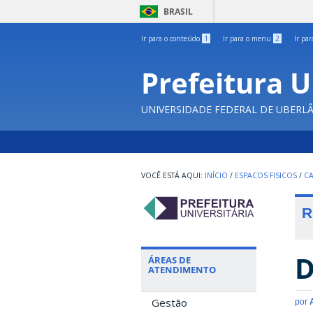
BRASIL
Ir para o conteúdo
1
Ir para o menu
2
Ir pa
Prefeitura U
UNIVERSIDADE FEDERAL DE UBERL
INÍCIO
/
ESPACOS FISICOS
/
C
R
D
ÁREAS DE
ATENDIMENTO
Gestão
por