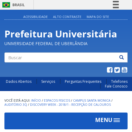
BRASIL
Simplifique!
ACESSIBILIDADE
ALTO CONTRASTE
MAPA DO SITE
Comunica BR
Prefeitura Universitária
Participe
Acesso à informação
UNIVERSIDADE FEDERAL DE UBERLÂNDIA
Legislação
Canais
Buscar
Dados Abertos
Serviços
Perguntas Frequentes
Telefones
Fale Conosco
INÍCIO
/
ESPACOS FISICOS
/
CAMPUS SANTA MONICA
/
AUDITÓRIO 3Q
/
DISCOVERY WEEK - 2018/1 - RECEPÇÃO DE CALOUROS
MENU
Toggle
navigat