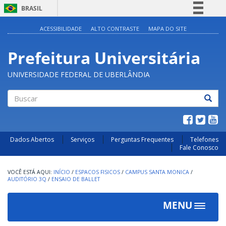
BRASIL
Simplifique!
ACESSIBILIDADE
ALTO CONTRASTE
MAPA DO SITE
Comunica BR
Prefeitura Universitária
Participe
Acesso à informação
UNIVERSIDADE FEDERAL DE UBERLÂNDIA
Legislação
Canais
Buscar
Dados Abertos
Serviços
Perguntas Frequentes
Telefones
Fale Conosco
INÍCIO
/
ESPACOS FISICOS
/
CAMPUS SANTA MONICA
/
AUDITÓRIO 3Q
/
ENSAIO DE BALLET
MENU
Toggle
navigat