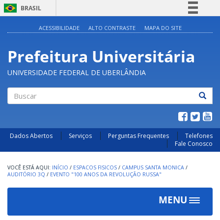
BRASIL
Simplifique!
ACESSIBILIDADE
ALTO CONTRASTE
MAPA DO SITE
Comunica BR
Prefeitura Universitária
Participe
Acesso à informação
UNIVERSIDADE FEDERAL DE UBERLÂNDIA
Legislação
Canais
Buscar
Dados Abertos
Serviços
Perguntas Frequentes
Telefones
Fale Conosco
INÍCIO
/
ESPACOS FISICOS
/
CAMPUS SANTA MONICA
/
AUDITÓRIO 3Q
/
EVENTO "100 ANOS DA REVOLUÇÃO RUSSA"
MENU
Toggle
navigat