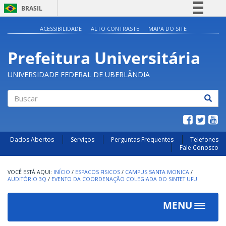
BRASIL
Simplifique!
ACESSIBILIDADE
ALTO CONTRASTE
MAPA DO SITE
Comunica BR
Prefeitura Universitária
Participe
Acesso à informação
UNIVERSIDADE FEDERAL DE UBERLÂNDIA
Legislação
Canais
Buscar
Dados Abertos
Serviços
Perguntas Frequentes
Telefones
Fale Conosco
INÍCIO
/
ESPACOS FISICOS
/
CAMPUS SANTA MONICA
/
AUDITÓRIO 3Q
/
EVENTO DA COORDENAÇÃO COLEGIADA DO SINTET UFU
MENU
Toggle
navigat